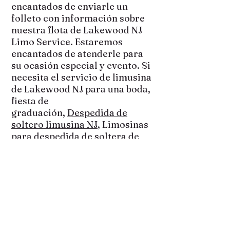
encantados de enviarle un
folleto con información sobre
nuestra flota de Lakewood NJ
Limo Service. Estaremos
encantados de atenderle para
su ocasión especial y evento. Si
necesita el servicio de limusina
de Lakewood NJ para una boda,
fiesta de
graduación,
Despedida de
soltero limusina NJ
, Limosinas
para despedida de soltera de
Nueva Jersey, fiesta de
cumpleaños, quinceañera,
dulces dieciséis,
Ruta del Vino
,
Casino, Limusina de Atlantic
City, Concierto,
Traslado en
limusina del aeropuerto de NJ
,
Transferencia de Crucero,